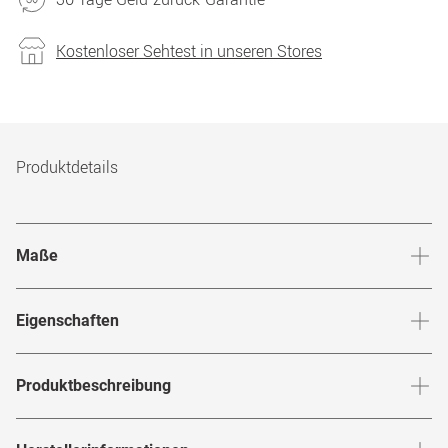
Kostenloser Sehtest in unseren Stores
Produktdetails
Maße
Stegbreite
:
19
mm
Glashö
Eigenschaften
Marke
:
Lozza
Produktbeschreibung
Produktnummer
:
7407141
Modern, maskulin, top in Form: Mit der
von
VL 4345 01AL