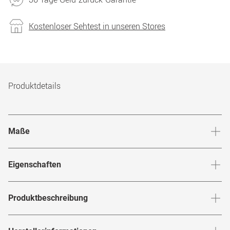
Kostenloser Sehtest in unseren Stores
Produktdetails
Maße
Stegbreite
:
17
mm
Glashö
Eigenschaften
Marke
:
Guess
Produktbeschreibung
Produktnummer
:
7457204
Bist Du bereit Deinem klassischen Look einen frischen