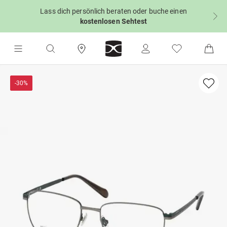
Lass dich persönlich beraten oder buche einen
kostenlosen Sehtest
-30%