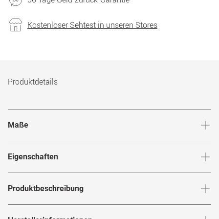
Kostenloser Sehtest in unseren Stores
Produktdetails
Maße
Stegbreite
:
21
mm
Glashö
Eigenschaften
Marke
:
TITANFLEX
Produktbeschreibung
Produktnummer
:
7633123
Präsentiert wird hier die
Brille von
-
820980 30
TITANFLEX