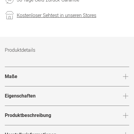
Kostenloser Sehtest in unseren Stores
Produktdetails
Maße
Stegbreite
:
17
mm
Glashö
Eigenschaften
Marke
:
Jaguar
Produktbeschreibung
Produktnummer
:
7701137
Wenn du auf der Suche nach einem klassischen Look bist,