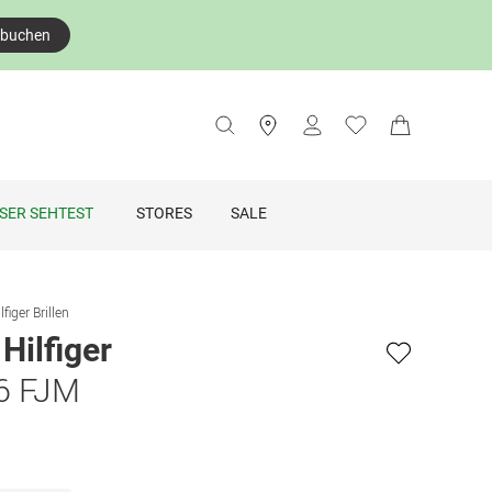
 buchen
SER SEHTEST
STORES
SALE
iger Brillen
ilfiger
6 FJM