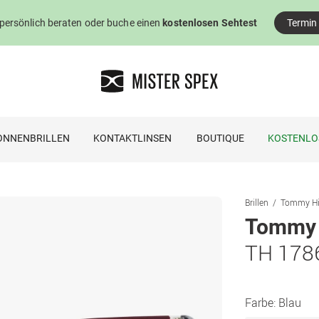
 persönlich beraten oder buche einen
kostenlosen Sehtest
Termin
ONNENBRILLEN
KONTAKTLINSEN
BOUTIQUE
KOSTENLO
Brillen
Tommy Hilf
Tommy H
TH 178
Farbe:
Blau