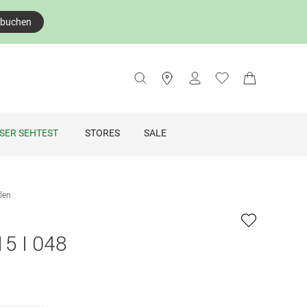
 buchen
SER SEHTEST
STORES
SALE
len
5 I 048