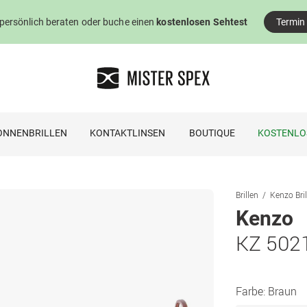
 persönlich beraten oder buche einen
kostenlosen Sehtest
Termin
ONNENBRILLEN
KONTAKTLINSEN
BOUTIQUE
KOSTENLO
Brillen
Kenzo Bril
Kenzo
KZ 5021
Farbe:
Braun