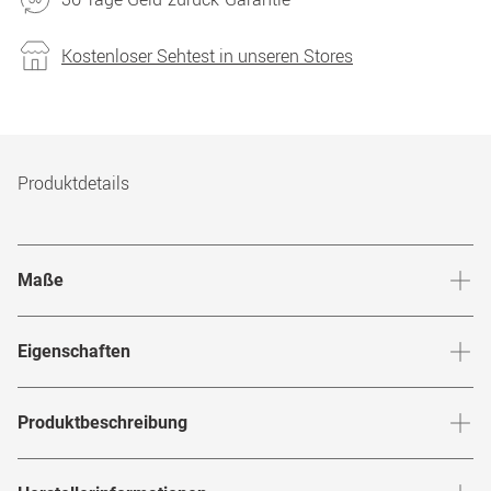
Kostenloser Sehtest in unseren Stores
Produktdetails
Maße
Stegbreite
:
16
mm
Glashö
Eigenschaften
Marke
:
Calvin Klein
Produktbeschreibung
Produktnummer
:
7930891
Schnapp' dir den Trend mit der
Brille von
CK 24541 240