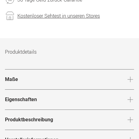
Kostenloser Sehtest in unseren Stores
Produktdetails
Maße
Stegbreite
:
14
mm
Glashö
Eigenschaften
Marke
:
Porsche Design
Produktbeschreibung
Produktnummer
:
6673690
"Sportive Power"