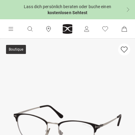
Lass dich persönlich beraten oder buche einen
kostenlosen Sehtest
Boutique