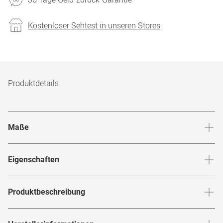
Kostenloser Sehtest in unseren Stores
Produktdetails
Maße
Stegbreite
:
18
mm
Glashö
Eigenschaften
Marke
:
Tom Ford
Produktbeschreibung
Produktnummer
:
6845025
TOM FORD