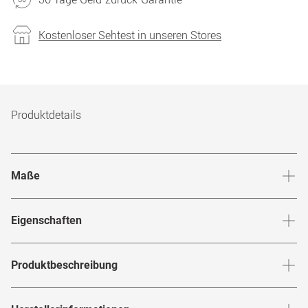
Kostenloser Sehtest in unseren Stores
Produktdetails
Maße
Stegbreite
:
20
mm
Glashö
Eigenschaften
Marke
:
Tom Ford
Produktbeschreibung
Produktnummer
:
6853551
Mit der
aus dem Hause
setzt
FT 5695-B 056 S
Tom Ford