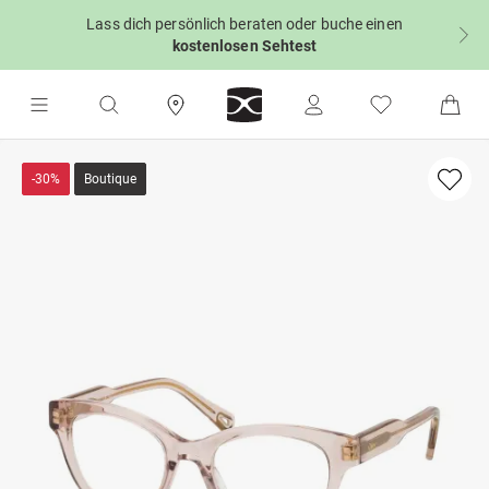
Lass dich persönlich beraten oder buche einen
kostenlosen Sehtest
-30%
Boutique