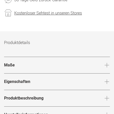
Kostenloser Sehtest in unseren Stores
Produktdetails
Maße
Stegbreite
:
18
mm
Glashö
Eigenschaften
Marke
:
Prada
Produktbeschreibung
Produktnummer
:
7287785
Setze ein optisches Statement mit der
PR 56ZV SVF1O1