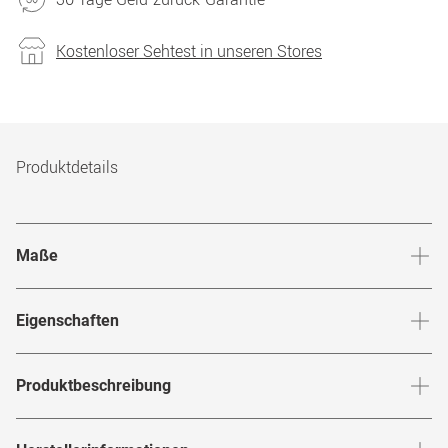
Kostenloser Sehtest in unseren Stores
Produktdetails
Maße
Stegbreite
:
16
mm
Glashö
Eigenschaften
Marke
:
Givenchy
Produktbeschreibung
Produktnummer
:
7867375
Flirte mit der modernen Seite deines Styles mit der