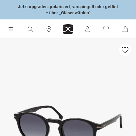
Jetzt upgraden: polarisiert, verspiegelt oder getönt
– über „Gläser wählen“