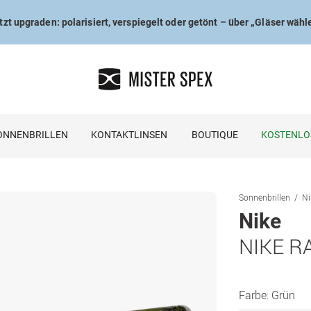
tzt upgraden: polarisiert, verspiegelt oder getönt – über „Gläser wähl
ONNENBRILLEN
KONTAKTLINSEN
BOUTIQUE
KOSTENLO
Sonnenbrillen
Ni
Nike
NIKE R
Farbe:
Grün