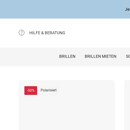
Je
HILFE & BERATUNG
BRILLEN
BRILLEN MIETEN
S
Polarisiert
-50%