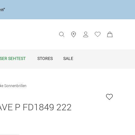
en“
SER SEHTEST
STORES
SALE
ke Sonnenbrillen
AVE P FD1849 222