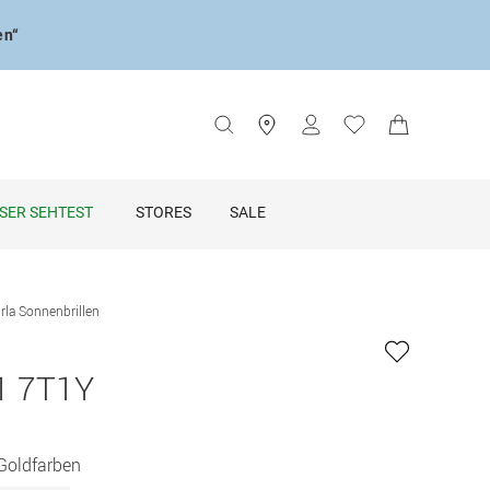
en“
SER SEHTEST
STORES
SALE
rla Sonnenbrillen
1 7T1Y
 Goldfarben