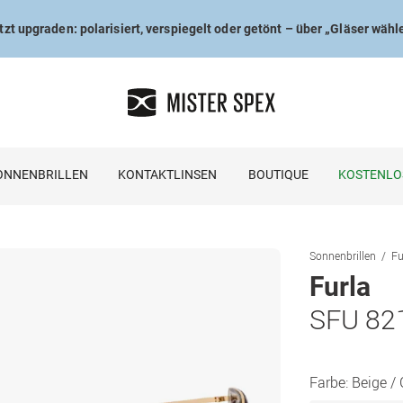
tzt upgraden: polarisiert, verspiegelt oder getönt – über „Gläser wähl
ONNENBRILLEN
KONTAKTLINSEN
BOUTIQUE
KOSTENLO
Sonnenbrillen
Fu
Furla
SFU 82
Farbe:
Beige /