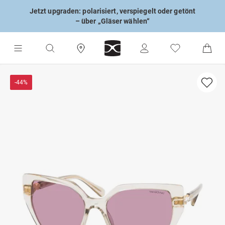
Jetzt upgraden: polarisiert, verspiegelt oder getönt
– über „Gläser wählen“
-44%