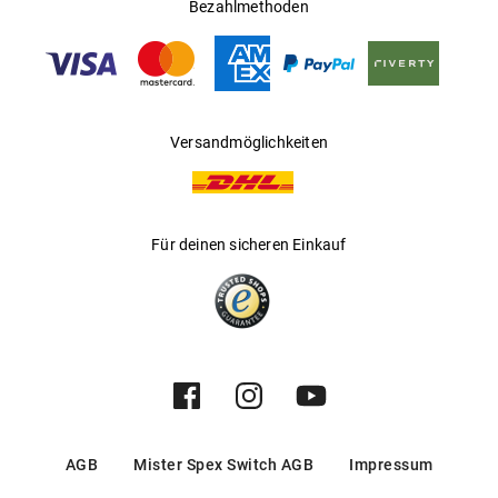
Ländern
Bezahlmethoden
Gleitsichtfähig
:
Ja
Hersteller
:
Marchon Germany GmbH
Versandmöglichkeiten
Für deinen sicheren Einkauf
AGB
Mister Spex Switch AGB
Impressum