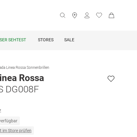
SER SEHTEST
STORES
SALE
ada Linea Rossa Sonnenbrillen
inea Rossa
S DG008F
z
 verfügbar
t im Store prüfen