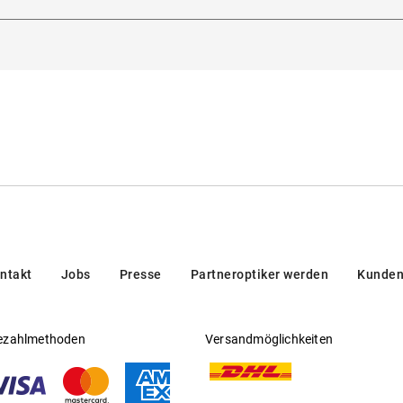
dorna 3, 20123, Milan, Italien
Gleitsichtfähig
:
Nein
en/brands/customer-care/
Hersteller
:
Luxottica Group S.p.A
ntakt
Jobs
Presse
Partneroptiker werden
Kunden
ezahlmethoden
Versandmöglichkeiten