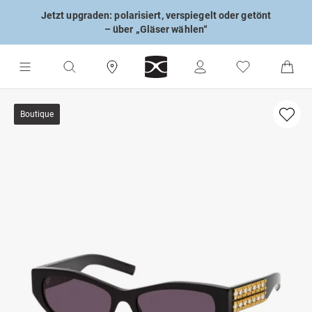
Jetzt upgraden: polarisiert, verspiegelt oder getönt
– über „Gläser wählen“
Boutique