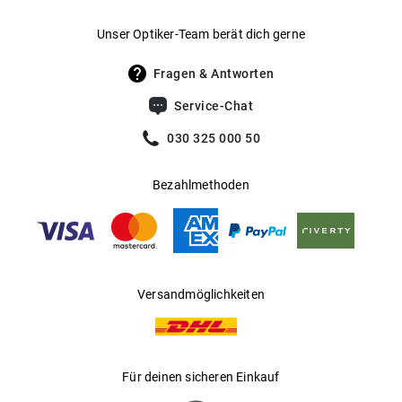
Gewicht
:
30 g
Unser Optiker-Team berät dich gerne
UV400 Filter
:
Ja
Fragen & Antworten
Filterkategorie
:
3 (Lichtdurchlässigkeit 8 % - 18 %):
Service-Chat
Schützt vor intensiver
Sonneneinstrahlung am Strand, in den
030 325 000 50
Bergen und in südeuropäischen
Ländern
Bezahlmethoden
Gleitsichtfähig
:
Ja
Hersteller
:
Marcolin SpA
Versandmöglichkeiten
Für deinen sicheren Einkauf