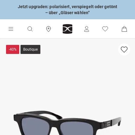
Jetzt upgraden: polarisiert, verspiegelt oder getönt
– über „Gläser wählen“
-40%
Boutique