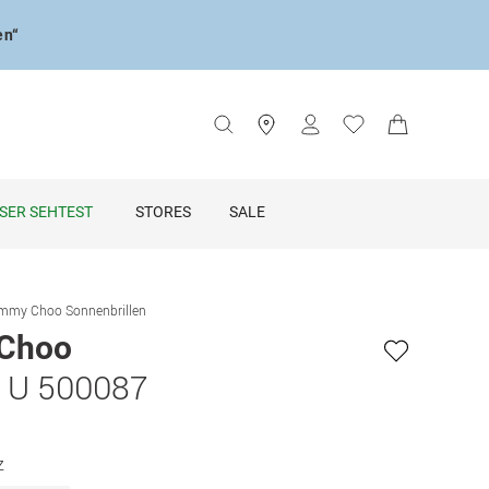
en“
SER SEHTEST
STORES
SALE
mmy Choo Sonnenbrillen
Choo
1U 500087
z