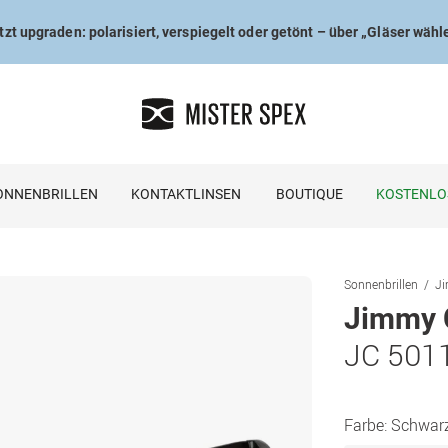
tzt upgraden: polarisiert, verspiegelt oder getönt – über „Gläser wähl
ONNENBRILLEN
KONTAKTLINSEN
BOUTIQUE
KOSTENLO
Sonnenbrillen
Ji
Jimmy 
JC 501
Farbe:
Schwar