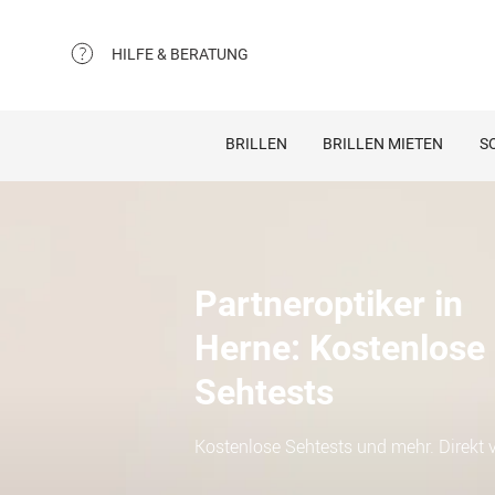
HILFE & BERATUNG
BRILLEN
BRILLEN MIETEN
S
Partneroptiker in
Herne: Kostenlose
Sehtests
Kostenlose Sehtests und mehr. Direkt v