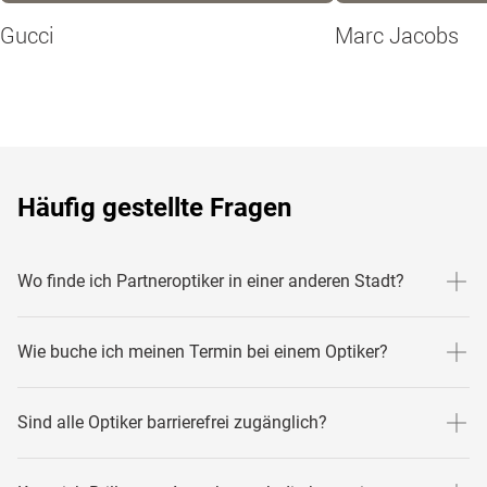
Gucci
Marc Jacobs
Häufig gestellte Fragen
Wo finde ich Partneroptiker in einer anderen Stadt?
Hier findest du Links zu anderen Städten mit unseren
Wie buche ich meinen Termin bei einem Optiker?
Partneroptikern - ist einer davon in deiner Nähe?
Aachen
1. Besuche unsere Sehtest-Seite. Den Link findest du oben
Sind alle Optiker barrierefrei zugänglich?
Pforzheim
aufgeführt.
Koblenz
2. Mister Spex sendet dir deinen Sehtest-Gutschein per
Solltest du einen barrierefreien Zugang zu einem unserer