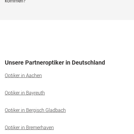
kommen?
Brille kostenlos anpassen zu lassen!
Nein. Leider können nur kleinere Reparaturen wie
Brückenauflagen oder Bügelenden von unseren
Partneroptikern durchgeführt werden.
Unsere Partneroptiker in Deutschland
Optiker in Aachen
Optiker in Bayreuth
Optiker in Bergisch Gladbach
Optiker in Bremerhaven