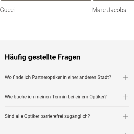
Gucci
Marc Jacobs
Häufig gestellte Fragen
Wo finde ich Partneroptiker in einer anderen Stadt?
Hier findest du Links zu anderen Städten mit unseren
Wie buche ich meinen Termin bei einem Optiker?
Partneroptikern - ist einer davon in deiner Nähe?
Aachen
1. Besuche unsere Sehtest-Seite. Den Link findest du oben
Sind alle Optiker barrierefrei zugänglich?
Pforzheim
aufgeführt.
Koblenz
2. Mister Spex sendet dir deinen Sehtest-Gutschein per
Solltest du einen barrierefreien Zugang zu einem unserer