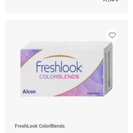
FreshLook ColorBlends