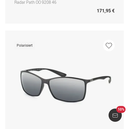
Radar Path OO 9208 46
171,95 €
Polarisiert
10%