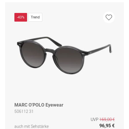
-43%
Trend
MARC O'POLO Eyewear
506112 31
UVP
169,00 €
96,95 €
auch mit Sehstärke