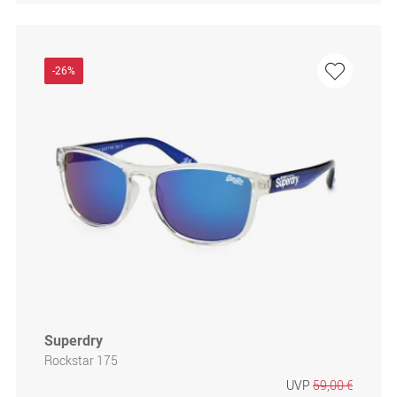
-26%
Superdry
Rockstar 175
UVP
59,00 €