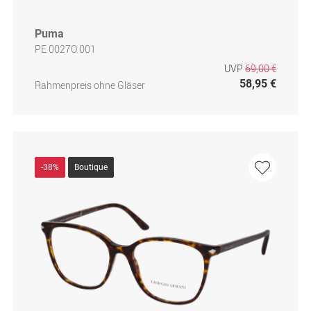
Puma
PE 0027O 001
UVP
69,00 €
58,95 €
Rahmenpreis ohne Gläser
-38%
Boutique