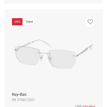
-30%
Trend
Ray-Ban
RX 3768V 2501
UVP
151,95 €