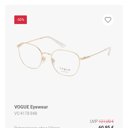
-50%
VOGUE Eyewear
VO 4178 848
UVP
121,00 €
60,95 €