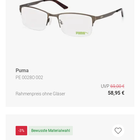
Puma
PE 0028O 002
UVP
69,00 €
58,95 €
Rahmenpreis ohne Gläser
-3%
Bewusste Materialwahl