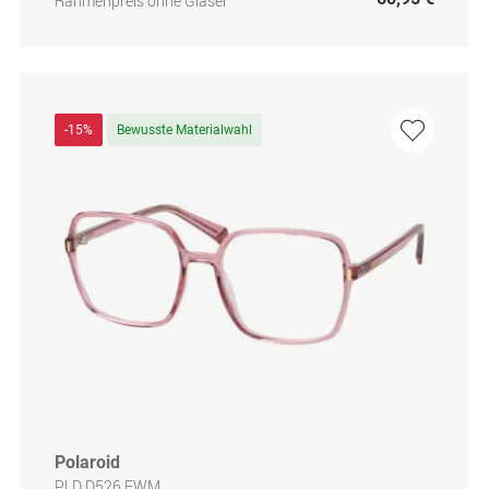
Rahmenpreis ohne Gläser
-15%
Bewusste Materialwahl
Polaroid
PLD D526 FWM