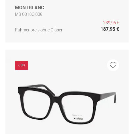
MONTBLANC
MB 0010O 009
239,95 €
187,95 €
Rahmenpreis ohne Gläser
-30%