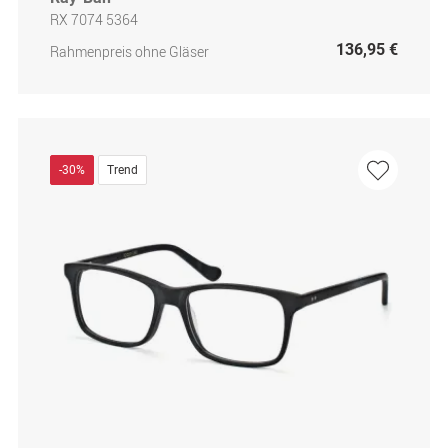
RX 7074 5364
136,95 €
Rahmenpreis ohne Gläser
-30%
Trend