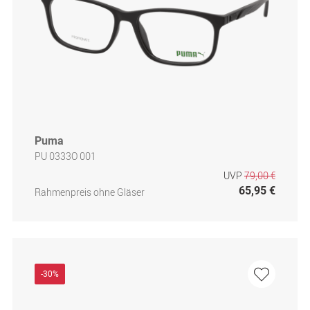
Puma
PU 0333O 001
UVP
79,00 €
65,95 €
Rahmenpreis ohne Gläser
-30%