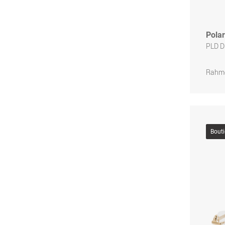
Polar
PLD D
Rahme
Bout