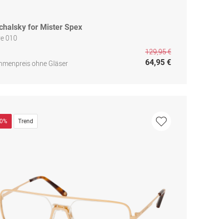
chalsky for Mister Spex
re 010
129,95 €
64,95 €
hmenpreis ohne Gläser
30%
Trend