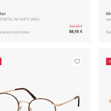
Ban
Mi
 METAL RX 3447V 2945 L
da
162,95 €
88,95 €
npreis ohne Gläser
Ra
-