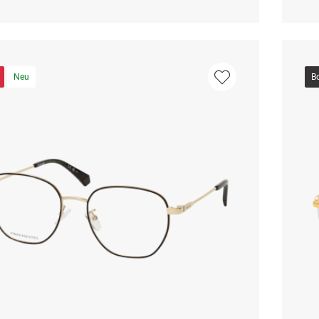
Neu
B