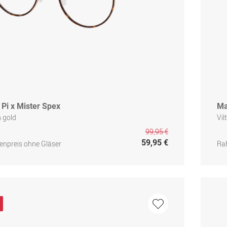
 Pi x Mister Spex
Ma
 gold
Vil
99,95 €
59,95 €
npreis ohne Gläser
Ra