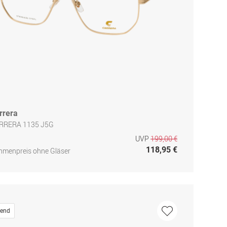
rrera
RRERA 1135 J5G
UVP
199,00 €
118,95 €
hmenpreis ohne Gläser
rend