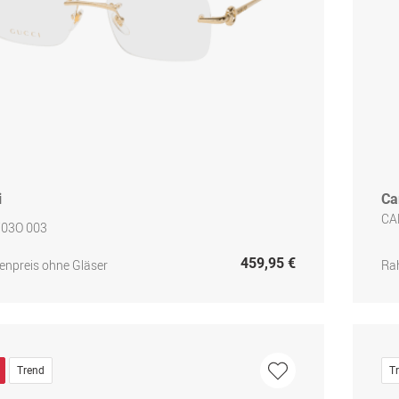
i
Ca
CA
03O 003
459,95 €
npreis ohne Gläser
Ra
Trend
T