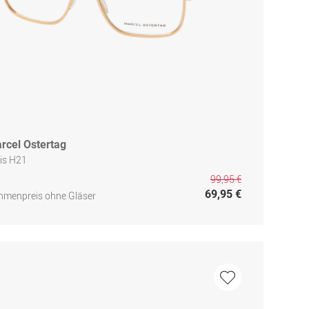
rcel Ostertag
tis H21
99,95 €
69,95 €
hmenpreis ohne Gläser