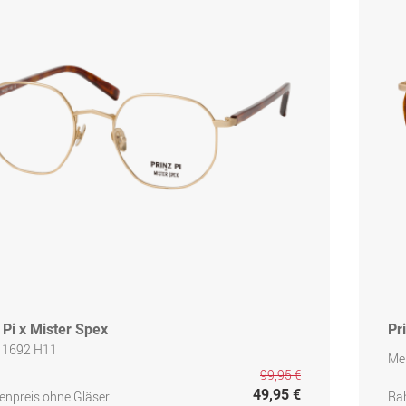
 Pi x Mister Spex
Pr
 1692 H11
Me
99,95 €
49,95 €
npreis ohne Gläser
Ra