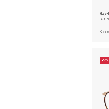
Ray-
ROUND
Rahme
-40%