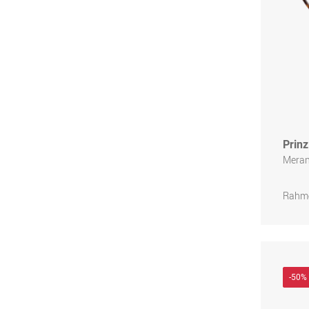
Prinz
Meran
Rahme
-50%