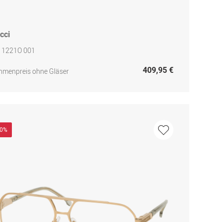
cci
 1221O 001
409,95 €
hmenpreis ohne Gläser
40%