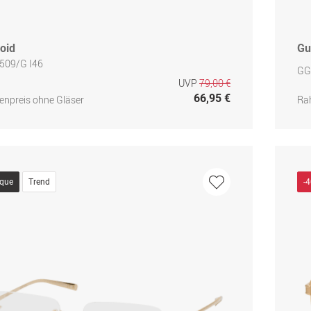
oid
Gu
509/G I46
GG
UVP
79,00 €
66,95 €
npreis ohne Gläser
Ra
ique
Trend
-