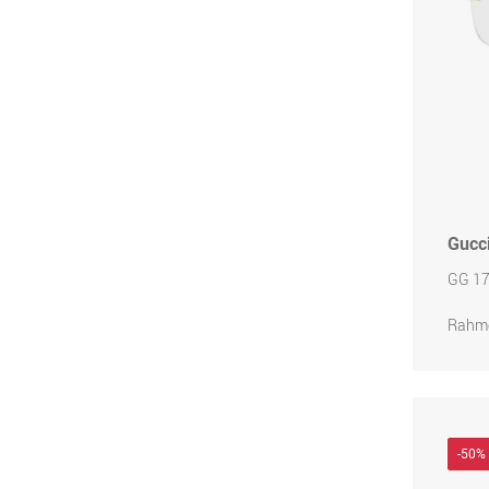
Gucc
GG 17
Rahme
-50%