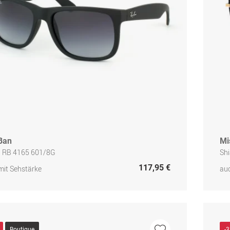
Ban
Mi
n RB 4165 601/8G
Sh
117,95 €
mit Sehstärke
auc
Boutique
-