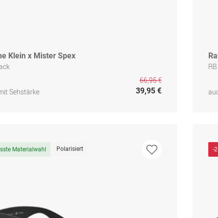
e Klein x Mister Spex
Ra
lack
RB
66,95 €
39,95 €
mit Sehstärke
auc
Polarisiert
sste Materialwahl
-