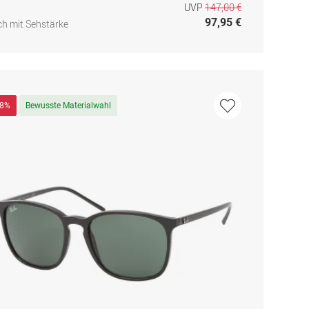
UVP
147,00 €
97,95 €
h mit Sehstärke
28%
Bewusste Materialwahl