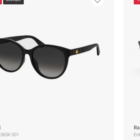
i
Ra
636SK 001
Er