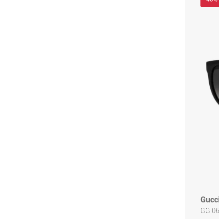
Gucc
GG 0