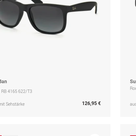
Ban
Su
Ro
n RB 4165 622/T3
126,95 €
mit Sehstärke
auc