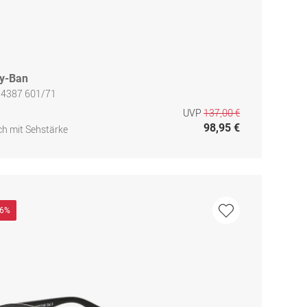
y-Ban
 4387 601/71
UVP
137,00 €
98,95 €
h mit Sehstärke
26%