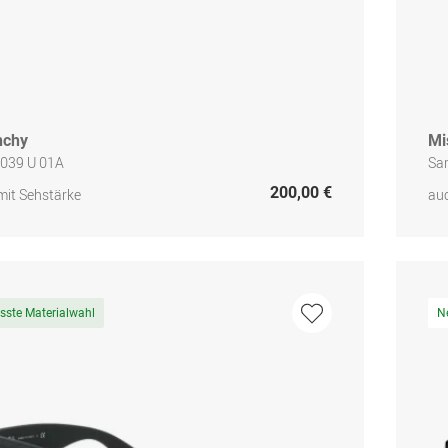
nchy
Mi
039 U 01A
Sa
200,00 €
mit Sehstärke
auc
sste Materialwahl
N