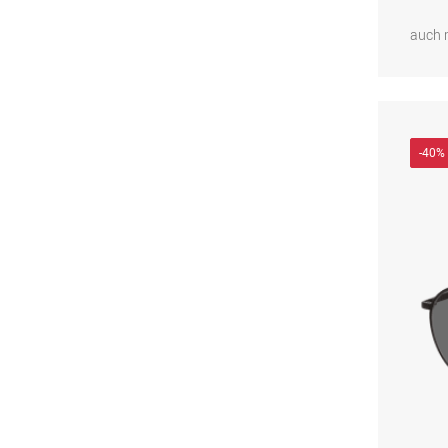
auch 
-40%