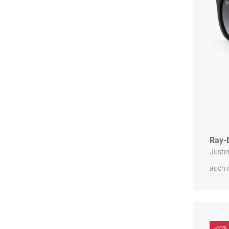
Ray-
Justi
auch 
-40%