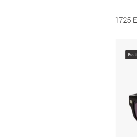
1725 E
Bout