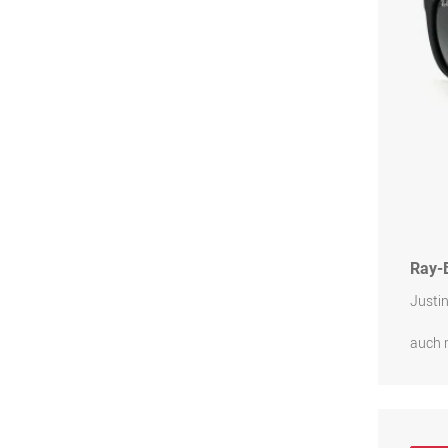
Ray-
Justi
auch 