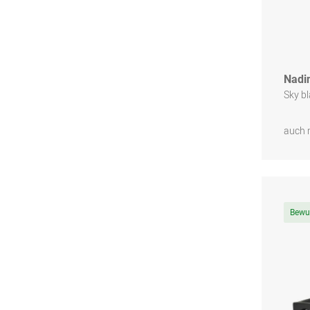
Nadin
Sky b
auch 
Bewu