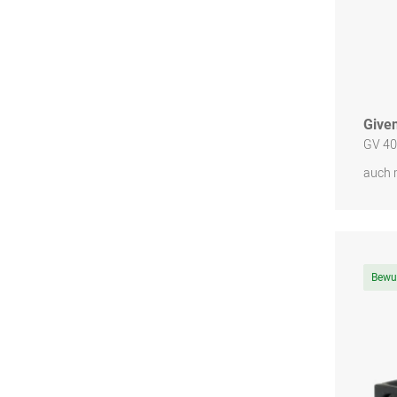
Give
GV 40
auch 
Bewu