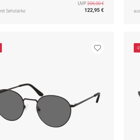
UVP
205,00 €
122,95 €
mit Sehstärke
auc
-