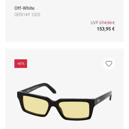
Off-White
OERI14Y 1025
UVP
274,95 €
153,95 €
-40%