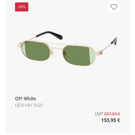
-50%
Off-White
OERI14H 7650
UVP
307,95 €
153,95 €