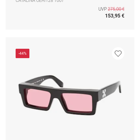
CATALINA OERI128 1007
UVP
275,00 €
153,95 €
-44%