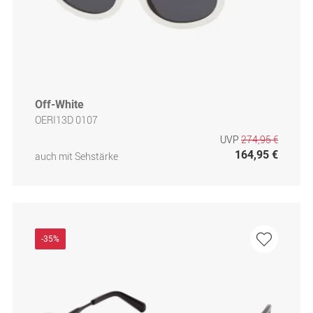
Off-White
OERI13D 0107
UVP
274,95 €
164,95 €
auch mit Sehstärke
-35%