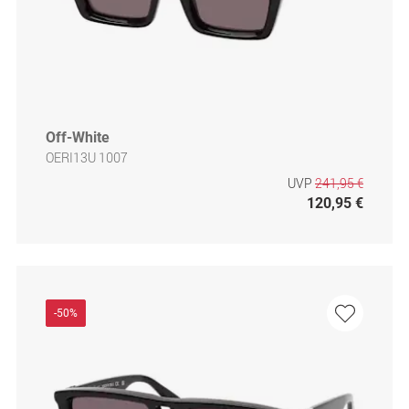
Off-White
OERI13U 1007
UVP
241,95 €
120,95 €
-50%