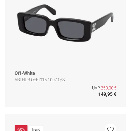
Off-White
ARTHUR OERI016 1007 O/S
UVP
250,00 €
149,95 €
-50%
Trend