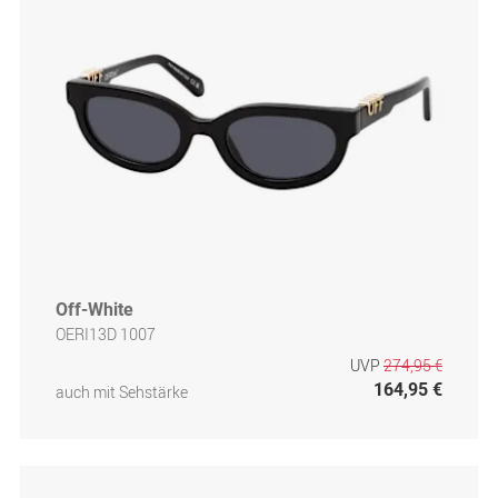
Off-White
OERI13D 1007
UVP
274,95 €
164,95 €
auch mit Sehstärke