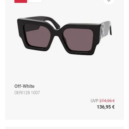
Off-White
OERI128 1007
UVP
274,95 €
136,95 €