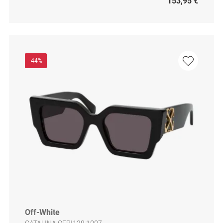
153,95 €
-44%
Off-White