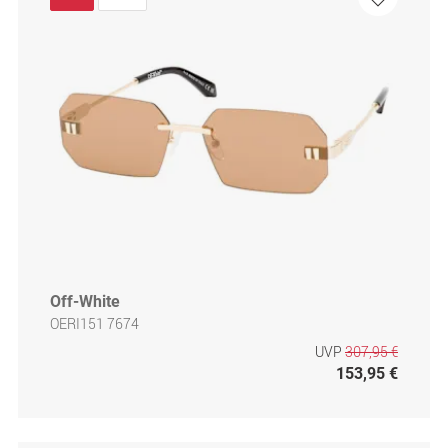
Off-White
OERI151 7674
UVP
307,95 €
153,95 €