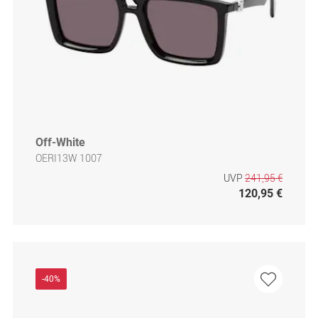
Off-White
OERI13W 1007
UVP
241,95 €
120,95 €
-40%