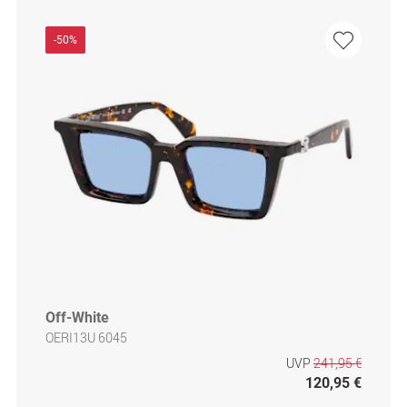
-50%
Off-White
OERI13U 6045
UVP
241,95 €
120,95 €