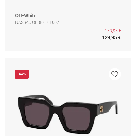
Off-White
NASSAU OERI017 1007
173,95 €
129,95 €
-44%