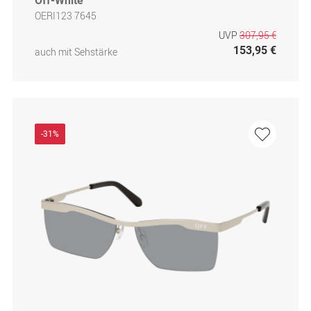
Off-White
OERI123 7645
UVP
307,95 €
153,95 €
auch mit Sehstärke
-31%