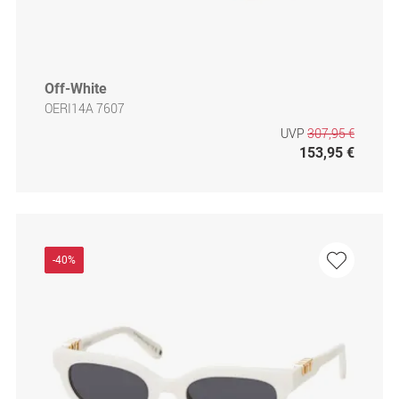
Off-White
OERI14A 7607
UVP
307,95 €
153,95 €
-40%