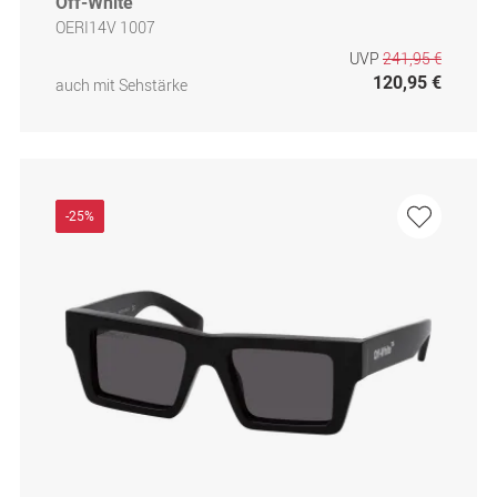
Off-White
OERI14V 1007
UVP
241,95 €
120,95 €
auch mit Sehstärke
-25%