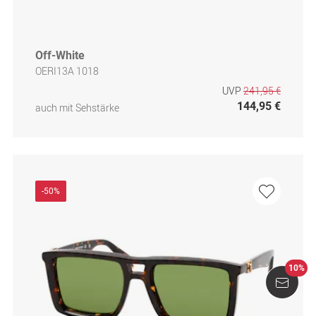
Off-White
OERI13A 1018
UVP
241,95 €
144,95 €
auch mit Sehstärke
-50%
10%