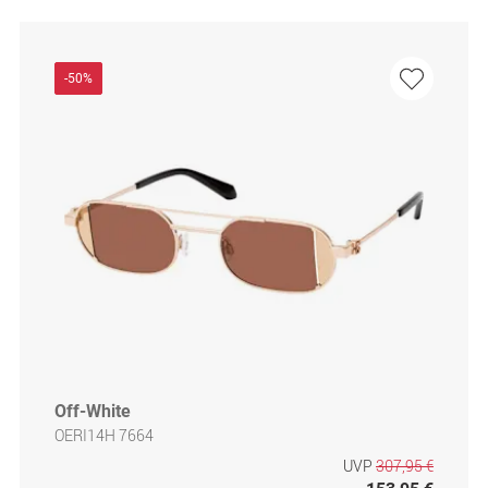
-50%
Off-White
OERI14H 7664
UVP
307,95 €