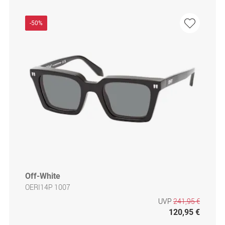
-50%
Off-White
OERI14P 1007
UVP
241,95 €
120,95 €