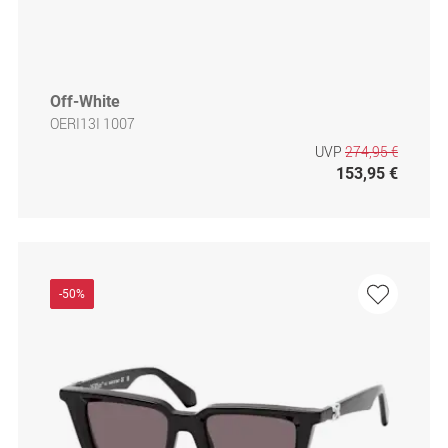
Off-White
OERI13I 1007
UVP
274,95 €
153,95 €
-50%