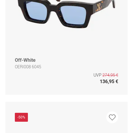
Off-White
OERI008 6045
UVP
274,95 €
136,95 €
-50%