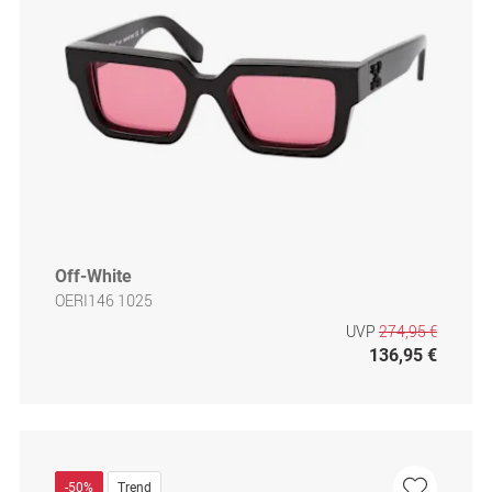
Off-White
OERI146 1025
UVP
274,95 €
136,95 €
-50%
Trend