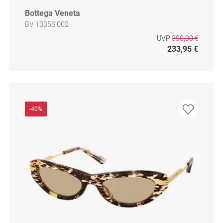
Bottega Veneta
BV 1035S 002
UVP
390,00 €
233,95 €
-40%