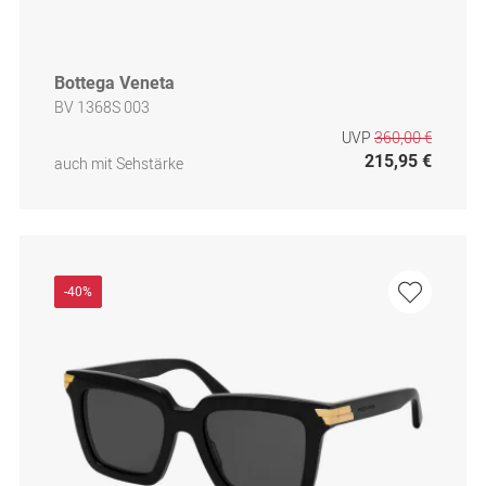
Bottega Veneta
BV 1368S 003
UVP
360,00 €
215,95 €
auch mit Sehstärke
-40%