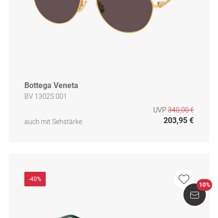
Bottega Veneta
BV 1302S 001
UVP
340,00 €
203,95 €
auch mit Sehstärke
-40%
10%