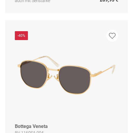
auch mit Sehstärke
-40%
Bottega Veneta
BV 1160SA 004