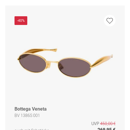
-40%
Bottega Veneta
BV 1386S 001
UVP
450,00 €
269,95 €