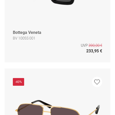
Bottega Veneta
BV 1005S 001
UVP
390,00 €
233,95 €
-40%