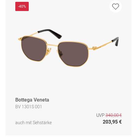
-40%
Bottega Veneta
BV 1301S 001
UVP
340,00 €
203,95 €
auch mit Sehstärke