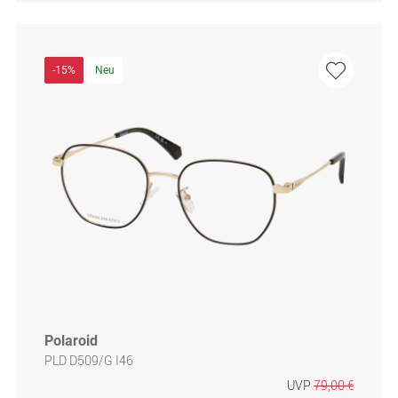
-15%
Neu
Polaroid
PLD D509/G I46
UVP
79,00 €