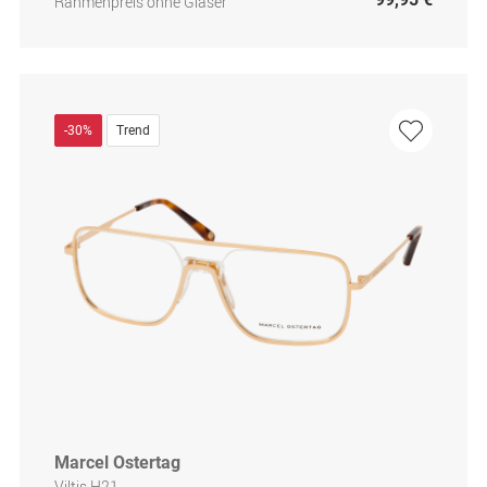
Rahmenpreis ohne Gläser
-30%
Trend
Marcel Ostertag
Viltis H21