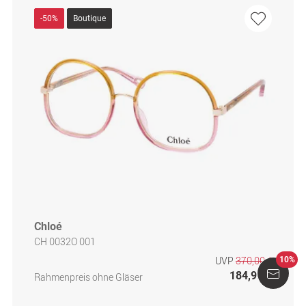
-50%
Boutique
Chloé
CH 0032O 001
UVP
370,00 €
10%
184,95 €
Rahmenpreis ohne Gläser